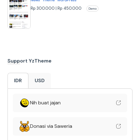
Rp 300.000 | Rp 450.000
Demo
Beli Bundle
Support YzTheme
IDR
USD
Nih buat jajan
Donasi via Saweria