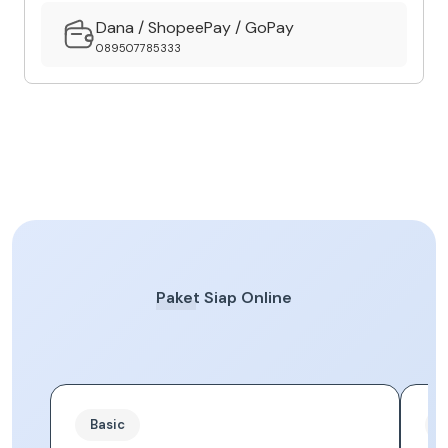
Dana / ShopeePay / GoPay
089507785333
Paket Siap Online
Basic
S