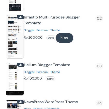
Berita sederhana. Template ini bisa
kamu dow…
Infastio Multi Purpose Blogger
Template
Blogger
Personal
Theme
Free
Tentang
Rp 200.000
Demo
Infastio Blogger Template Template
Blogger yang cocok untuk berbagai
niche, karena memiliki banyak fitur dan
Helium Blogger Template
kemu…
Blogger
Personal
Theme
Rp 100.000
Demo
NewsPress WordPress Theme
News
Theme
WordPress